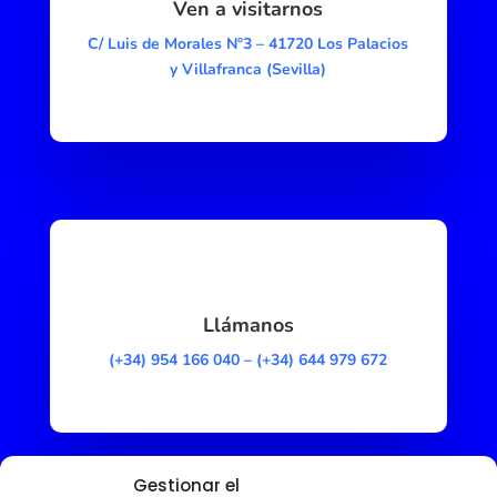
Ven a visitarnos
C/ Luis de Morales Nº3 – 41720 Los Palacios
y Villafranca (Sevilla)
Llámanos
(+34) 954 166 040
–
(+34) 644 979 672
Gestionar el