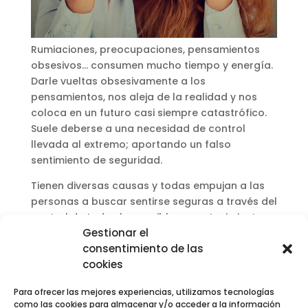
Rumiaciones, preocupaciones, pensamientos
obsesivos… consumen mucho tiempo y energía.
Darle vueltas obsesivamente a los
pensamientos, nos aleja de la realidad y nos
coloca en un futuro casi siempre catastrófico.
Suele deberse a una necesidad de control
llevada al extremo; aportando un falso
sentimiento de seguridad.
Tienen diversas causas y todas empujan a las
personas a buscar sentirse seguras a través del
control de todos los posibles acontecimientos
Gestionar el
que pueden llegar a producirse en su vida,
consentimiento de las
sumiéndola en la negatividad, angustia e
cookies
inseguridad, generando ansiedad y en
ocasiones nos puede llevar a la depresión.
Para ofrecer las mejores experiencias, utilizamos tecnologías
como las cookies para almacenar y/o acceder a la información
Frenar estos pensamientos es posible con la